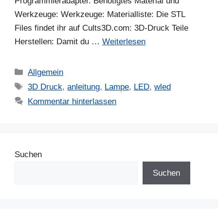
Programmieradapter. Benötigtes Material und
Werkzeuge: Werkzeuge: Materialliste: Die STL
Files findet ihr auf Cults3D.com: 3D-Druck Teile
Herstellen: Damit du …
Weiterlesen
Kategorien
Allgemein
Schlagwörter
3D Druck
,
anleitung
,
Lampe
,
LED
,
wled
Kommentar hinterlassen
Suchen
Suchen